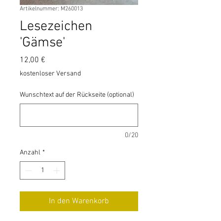
Artikelnummer: M260013
Lesezeichen
'Gämse'
Preis
12,00 €
kostenloser Versand
Wunschtext auf der Rückseite (optional)
0/20
Anzahl
*
In den Warenkorb