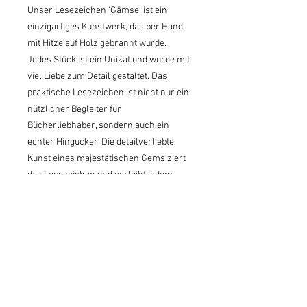
Unser Lesezeichen 'Gämse' ist ein 
einzigartiges Kunstwerk, das per Hand 
mit Hitze auf Holz gebrannt wurde. 
Jedes Stück ist ein Unikat und wurde mit 
viel Liebe zum Detail gestaltet. Das 
praktische Lesezeichen ist nicht nur ein 
nützlicher Begleiter für 
Bücherliebhaber, sondern auch ein 
echter Hingucker. Die detailverliebte 
Kunst eines majestätischen Gems ziert 
das Lesezeichen und verleiht jedem 
Buch eine besondere Note. Holen Sie 
sich jetzt dieses handgefertigte 
Kunstwerk und verschönern Sie Ihr 
Leseerlebnis!