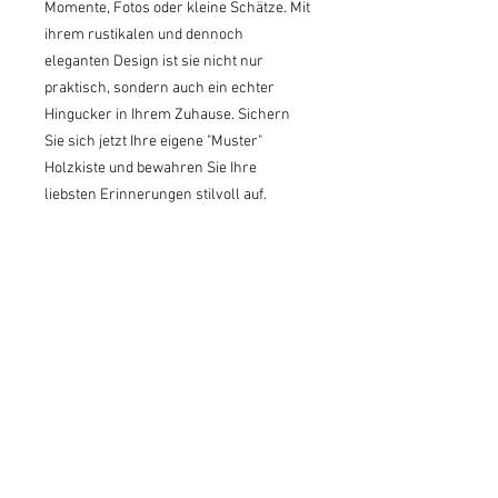
Momente, Fotos oder kleine Schätze. Mit
ihrem rustikalen und dennoch
eleganten Design ist sie nicht nur
praktisch, sondern auch ein echter
Hingucker in Ihrem Zuhause. Sichern
Sie sich jetzt Ihre eigene "Muster"
Holzkiste und bewahren Sie Ihre
liebsten Erinnerungen stilvoll auf.
Größe
Höhe 7cm
Breite 20cm
Tiefe 16cm
Gut im Schlag
Windhag 7