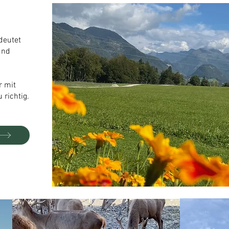
deutet
und
r mit
 richtig.