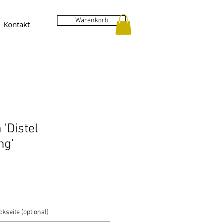
Warenkorb
Kontakt
'Distel
ng'
kseite (optional)