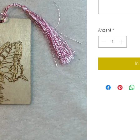
Anzahl
*
In