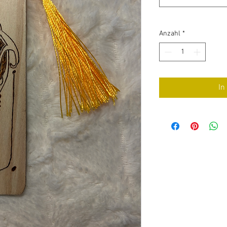
Anzahl
*
In