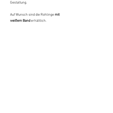
Gestaltung.
Auf Wunsch sind die Rohlinge
mit
weißem Band
erhältlich.
Jedes Stück ein Unikat – Maserung und
Farbton variieren natürlich.
Lieferumfang:
Set aus 5 Stück
Material:
Apfelholz, geschliffen,
naturbelassen
Hinweis:
Holz ist ein Naturmaterial –
kleine Unterschiede machen den
Charakter aus.