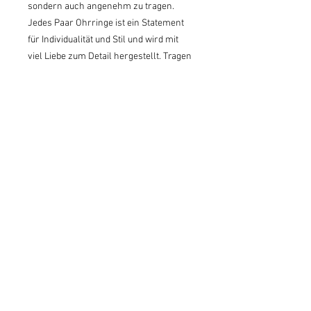
sondern auch angenehm zu tragen.
Jedes Paar Ohrringe ist ein Statement
für Individualität und Stil und wird mit
viel Liebe zum Detail hergestellt. Tragen
Sie ein echtes Kunstwerk mit unseren
Ohrringen.
Gut im Schlag
Windhag 7
5360, St. Wolfgang
I
mpressum
Datenschutz