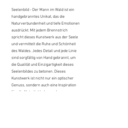
Seelenbild - Der Mann im Wald ist ein 
handgebranntes Unikat, das die 
Naturverbundenheit und tiefe Emotionen 
ausdrückt. Mit jedem Brennstrich 
spricht dieses Kunstwerk aus der Seele 
und vermittelt die Ruhe und Schönheit 
des Waldes. Jedes Detail und jede Linie 
sind sorgfältig von Hand gebrannt, um 
die Qualität und Einzigartigkeit dieses 
Seelenbildes zu betonen. Dieses 
Kunstwerk ist nicht nur ein optischer 
Genuss, sondern auch eine Inspiration 
für alle Naturliebhaber und 
Kunstenthusiasten. Lassen Sie sich von 
diesem einzigartigen Seelenbild - Der 
Mann im Wald verzaubern und bringen 
Sie die Schönheit der Natur in Ihr 
Zuhause.