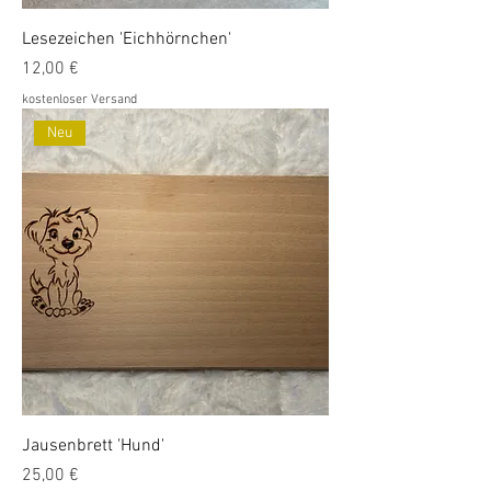
Lesezeichen 'Eichhörnchen'
Preis
12,00 €
kostenloser Versand
Neu
Jausenbrett 'Hund'
Preis
25,00 €