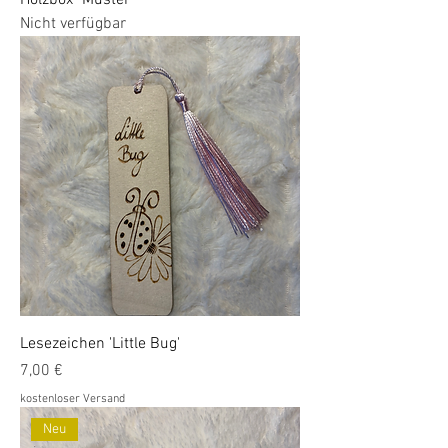
Holzbox "Muster"
Nicht verfügbar
Lesezeichen 'Little Bug'
Preis
7,00 €
kostenloser Versand
Neu