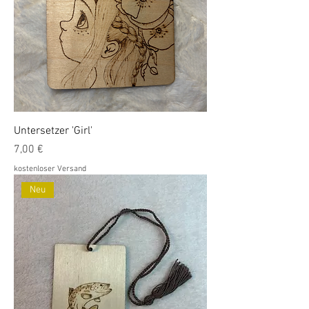
Untersetzer 'Girl'
Preis
7,00 €
kostenloser Versand
Neu