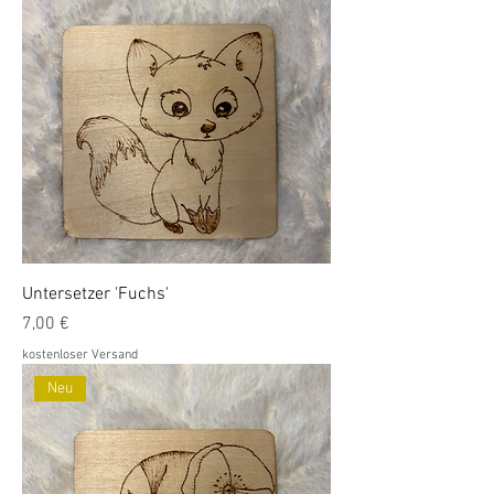
Untersetzer 'Fuchs'
Preis
7,00 €
kostenloser Versand
Neu