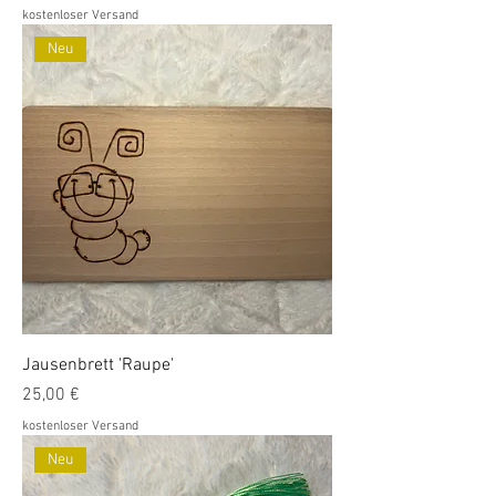
kostenloser Versand
Neu
Jausenbrett 'Raupe'
Preis
25,00 €
kostenloser Versand
Neu